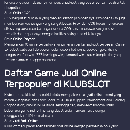
karena provider habanero mempunyai jackpot yang besar serta mudah untuk
didapatkan.
Situs Online CQ9
CQ9 berpusat di manila yang menjadi kantor provider nya. Provider CQ9 juga
memberikan keuntungan yang sangat besar. Provider CQ9 bukan merupakan
situs yang bukan sembarangan karena CQ9 hanya menawarkan game slot
terbaik dan terpercaya dengan kualitas paling atas di kelasnya.
Situs Online Playson
Menawarkan 10 game terbaiknya yang menambahkan jackpot terbesar. Game
tersebut yaitu buffalo power, solar queen, hot coins, book of gold, divine
dragon, wolf power, 777 burnings win, diamond wins, solar temple dan yang
terakhir adalah 9 happy pharaohs.
Daftar Game Judi Online
Terpopuler di KLUBSLOT
Klubslot atau klub slot atau klubslots merupakan situs judi online resmi yang
memiliki legalitas dan lisensi dari PAGCOR (Philippine Amusement and Gaming
Corporation) dan BMM Testlabs sehingga terjamin keamanannya. Inilah
beberapa game judi online yang dapat anda mainkan hanya dengan
menggunakan 1 ID bermain saja :
Situs Judi Bola Online
Klubslot merupakan agen taruhan bola online dengan permainan bola yang