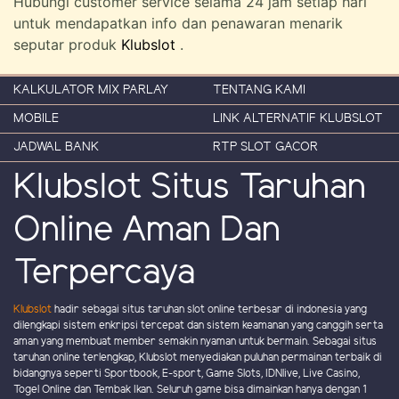
Hubungi customer service selama 24 jam setiap hari
untuk mendapatkan info dan penawaran menarik
seputar produk
Klubslot
.
KALKULATOR MIX PARLAY
TENTANG KAMI
MOBILE
LINK ALTERNATIF KLUBSLOT
JADWAL BANK
RTP SLOT GACOR
Klubslot Situs Taruhan
Online Aman Dan
Terpercaya
Klubslot
hadir sebagai situs taruhan slot online terbesar di indonesia yang
dilengkapi sistem enkripsi tercepat dan sistem keamanan yang canggih serta
aman yang membuat member semakin nyaman untuk bermain. Sebagai situs
taruhan online terlengkap, Klubslot menyediakan puluhan permainan terbaik di
bidangnya seperti Sportbook, E-sport, Game Slots, IDNlive, Live Casino,
Togel Online dan Tembak Ikan. Seluruh game bisa dimainkan hanya dengan 1