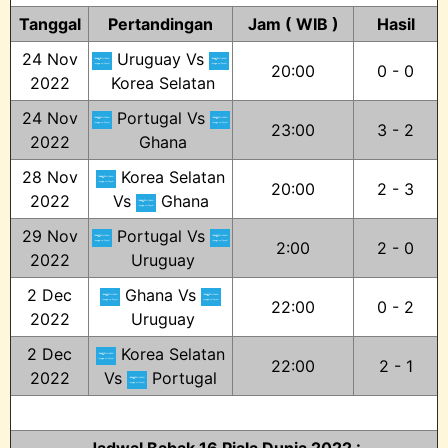
Tanggal
Pertandingan
Jam ( WIB )
Hasil
24 Nov
Uruguay Vs
20:00
0 - 0
2022
Korea Selatan
24 Nov
Portugal Vs
23:00
3 - 2
2022
Ghana
28 Nov
Korea Selatan
20:00
2 - 3
2022
Vs
Ghana
29 Nov
Portugal Vs
2:00
2 - 0
2022
Uruguay
2 Dec
Ghana Vs
22:00
0 - 2
2022
Uruguay
2 Dec
Korea Selatan
22:00
2 - 1
2022
Vs
Portugal