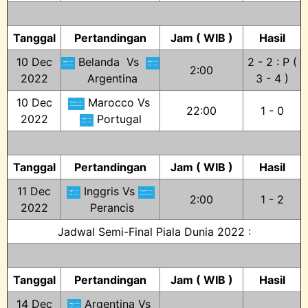
Tanggal
Pertandingan
Jam ( WIB )
Hasil
10 Dec
Belanda Vs
2 - 2 : P (
2:00
2022
Argentina
3 - 4 )
10 Dec
Marocco Vs
22:00
1 - 0
2022
Portugal
Tanggal
Pertandingan
Jam ( WIB )
Hasil
11 Dec
Inggris Vs
2:00
1 - 2
2022
Perancis
Jadwal Semi-Final Piala Dunia 2022 :
Tanggal
Pertandingan
Jam ( WIB )
Hasil
14 Dec
Argentina Vs