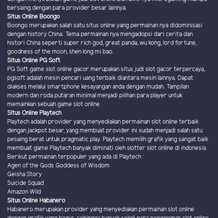
bersaing dengan para provider besar lainnya.
Situs Online Boongo
Boongo merupakan salah satu situs online yang permainan nya didominisasi
dengan history China. Tema permainan nya mengadopsi dari cerita dan
histori China seperti super rich god, great panda, wu kong, lord fortune,
goodness of the moon, shen long mi bao.
Situs Online PG Soft
PG Soft game slot online gacor merupakan situs judi slot gacor terpercaya,
pgsoft adalah mesin pencari uang terbaik diantara mesin lainnya. Dapat
diakses melalui smartphone kesayangan anda dengan mudah. Tampilan
modern dan roda putaran minimal menjadi pilihan para player untuk
memainkan sebuah game slot online.
Situs Online Playtech
Playtech adalah provider yang menyediakan permainan slot online terbaik
dengan jackpot besar, yang membuat provider ini sudah menjadi salah satu
pesaing berat untuk pragmatic play. Playtech memilih grafik yang sangat baik
membuat game Playtech banyak diminati oleh slotter slot online di indonesia.
Berikut permainan terpopuler yang ada di Playtech :
Agen of the Gods Goddess of Wisdom
Geisha Story
Suicide Squad
Amazon Wild
Situs Online Habanero
Habanero merupakan provider yang menyediakan permainan slot online