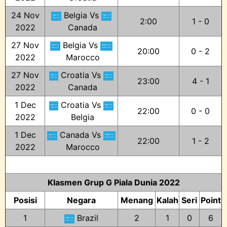
24 Nov
Belgia Vs
2:00
1 - 0
2022
Canada
27 Nov
Belgia Vs
20:00
0 - 2
2022
Marocco
27 Nov
Croatia Vs
23:00
4 - 1
2022
Canada
1 Dec
Croatia Vs
22:00
0 - 0
2022
Belgia
1 Dec
Canada Vs
22:00
1 - 2
2022
Marocco
Klasmen Grup G Piala Dunia 2022
Posisi
Negara
Menang
Kalah
Seri
Point
1
Brazil
2
1
0
6