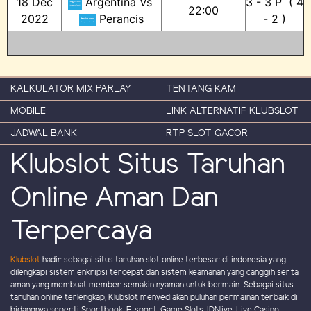
18 Dec
Argentina Vs
3 - 3 P ( 4
22:00
2022
Perancis
- 2 )
KALKULATOR MIX PARLAY
TENTANG KAMI
MOBILE
LINK ALTERNATIF KLUBSLOT
JADWAL BANK
RTP SLOT GACOR
Klubslot Situs Taruhan
Online Aman Dan
Terpercaya
Klubslot
hadir sebagai situs taruhan slot online terbesar di indonesia yang
dilengkapi sistem enkripsi tercepat dan sistem keamanan yang canggih serta
aman yang membuat member semakin nyaman untuk bermain. Sebagai situs
taruhan online terlengkap, Klubslot menyediakan puluhan permainan terbaik di
bidangnya seperti Sportbook, E-sport, Game Slots, IDNlive, Live Casino,