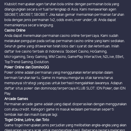
Klubslot merupakan agen taruhan bola online dengan permainan bola yang
dilangsungkan secara virtual terlengkap di Asia. Kami menawarkan agen
SBOBET, UBOBET, SBOBET. Jika kalian gemar memainkan permainan taruhan
bola dengan jenis permainan 1x2, odds even, over under, dll. Anda dapat
memainkannya secara langsung.
Casino Online
Anda dapat menemukan permainan casino online terpercaya. Kami sudah
melakukan pengujian pada setiap permainan casino online yang kami sediakan.
Seluruh game yang ditawarkan telah lolos dari syarat dan ketentuan. Inilah
daftar live casino terbaik di Indonesia: Sbobet Casino, HoGaming,
Microgaming, Sexy Gaming, WM Casino, GamePlay Interactive, N2Live, EBet,
TopTrend Gaming, Evolution.
Poker Online dan DominoQQ
Poker online adalah permainan yang menggunakan keterampilan dalam
bermain taruhan kartu. Game ini mampu menguras otak karena harus
mempunyai strategi yang pas untuk berhasil mengalahkan lawannya. Adapun
daftar situs poker dan dominoqq terpercaya KLUB SLOT: IDN Poker, dan IDN
Play.
Arcade Games
Permainan arcade game adalah yang dapat dioperasikan dengan menggunakan
coin atau credit. Kategori game ini masuk kedalam permainan seperti
tembak ikan dan masih banyak lagi.
Togel Online, Lotre, dan Toto
Game togel merupakan jenis perjudian yang melibatkan angka-angka yang akan
dikeluarkan secara acak untuk mendapatkan hasil. Beberapa negara melarang