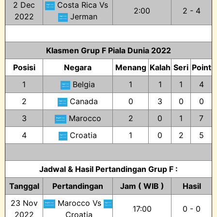
2 Dec
Costa Rica Vs
2:00
2 - 4
2022
Jerman
Klasmen Grup F Piala Dunia 2022
Posisi
Negara
Menang
Kalah
Seri
Point
1
Belgia
1
1
1
4
2
Canada
0
3
0
0
3
Marocco
2
0
1
7
4
Croatia
1
0
2
5
Jadwal & Hasil Pertandingan Grup F :
Tanggal
Pertandingan
Jam ( WIB )
Hasil
23 Nov
Marocco Vs
17:00
0 - 0
2022
Croatia