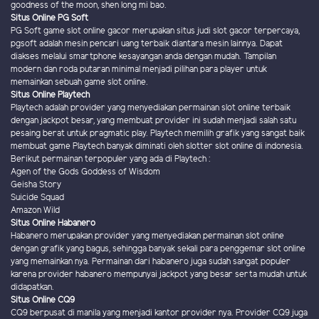
goodness of the moon, shen long mi bao.
Situs Online PG Soft
PG Soft game slot online gacor merupakan situs judi slot gacor terpercaya,
pgsoft adalah mesin pencari uang terbaik diantara mesin lainnya. Dapat
diakses melalui smartphone kesayangan anda dengan mudah. Tampilan
modern dan roda putaran minimal menjadi pilihan para player untuk
memainkan sebuah game slot online.
Situs Online Playtech
Playtech adalah provider yang menyediakan permainan slot online terbaik
dengan jackpot besar, yang membuat provider ini sudah menjadi salah satu
pesaing berat untuk pragmatic play. Playtech memilih grafik yang sangat baik
membuat game Playtech banyak diminati oleh slotter slot online di indonesia.
Berikut permainan terpopuler yang ada di Playtech :
Agen of the Gods Goddess of Wisdom
Geisha Story
Suicide Squad
Amazon Wild
Situs Online Habanero
Habanero merupakan provider yang menyediakan permainan slot online
dengan grafik yang bagus, sehingga banyak sekali para penggemar slot online
yang memainkan nya. Permainan dari habanero juga sudah sangat populer
karena provider habanero mempunyai jackpot yang besar serta mudah untuk
didapatkan.
Situs Online CQ9
CQ9 berpusat di manila yang menjadi kantor provider nya. Provider CQ9 juga